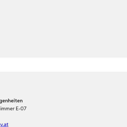
genheiten
 Zimmer E-07
v.at