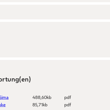
ortung(en)
 Sima
488,60kb
pdf
nke
85,71kb
pdf