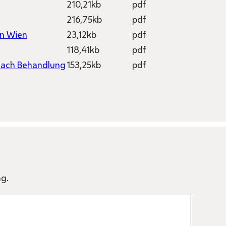
210,21kb
pdf
216,75kb
pdf
on Wien
23,12kb
pdf
118,41kb
pdf
nach Behandlung
153,25kb
pdf
ng.