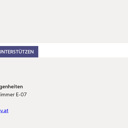
 UNTERSTÜTZEN
genheiten
 Zimmer E-07
v.at